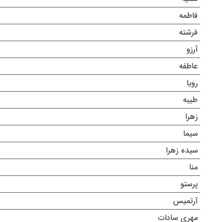
فاطمه
فرشته
آرزو
عاطفه
رویا
طیبه
زهرا
سیما
سیده زهرا
منا
پرستو
آرتمیس
مهری سادات