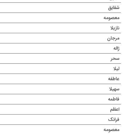
شقایق
معصومه
نازیلا
مرجان
ژاله
سحر
لیلا
عاطفه
سهیلا
فاطمه
اعظم
فرانک
معصومه