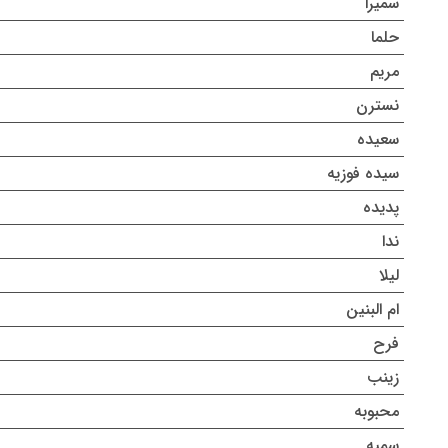
سمیرا
حلما
مریم
نسترن
سعیده
سیده فوزیه
پدیده
ندا
لیلا
ام البنین
فرح
زینب
محبوبه
سمیه