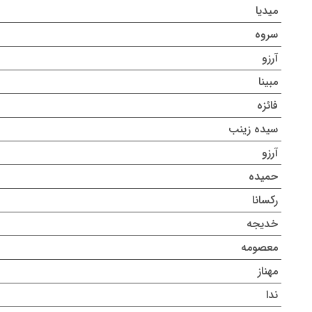
میدیا
سروه
آرزو
مبینا
فائزه
سیده زینب
آرزو
حمیده
رکسانا
خدیجه
معصومه
مهناز
ندا