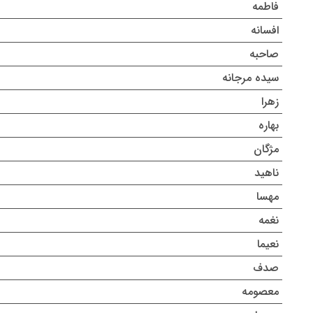
فاطمه
افسانه
صاحبه
سیده مرجانه
زهرا
بهاره
مژگان
ناهید
مهسا
نغمه
نعیما
صدف
معصومه