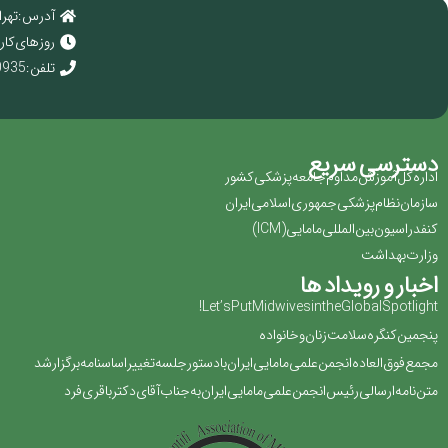
آدرس : تهرا
روز های کاری : 
تلفن : 02166920935
دسترسی سریع
اداره کل آموزش مداوم جامعه پزشکی کشور
سازمان نظام پزشکی جمهوری اسلامی ایران ‏
کنفدراسیون بین المللی مامایی(‏ICM‏)‏
وزارت بهداشت
اخبار و رویداد ها
Let’s Put Midwives in the Global Spotlight!
پنجمین کنگره سلامت زنان و خانواده
مجمع فوق العاده انجمن علمی مامایی ایران با دستور جلسه تغییر اساسنامه برگزار شد
متن نامه ارسالی رئیس انجمن علمی مامایی ایران به جناب آقای دکتر باقری فرد