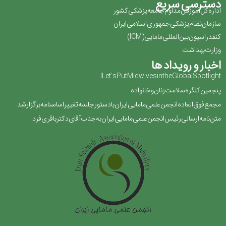
دسترسی سریع
اداره کل آموزش مداوم جامعه پزشکی کشور
سازمان نظام پزشکی جمهوری اسلامی ایران ‏
کنفدراسیون بین المللی مامایی(‏ICM‏)‏
وزارت بهداشت
اخبار و رویداد ها
Let’s Put Midwives in the Global Spotlight!
پنجمین کنگره سلامت زنان و خانواده
مجمع فوق العاده انجمن علمی مامایی ایران با دستور جلسه تغییر اساسنامه برگزار شد
متن نامه ارسالی رئیس انجمن علمی مامایی ایران به جناب آقای دکتر باقری فرد