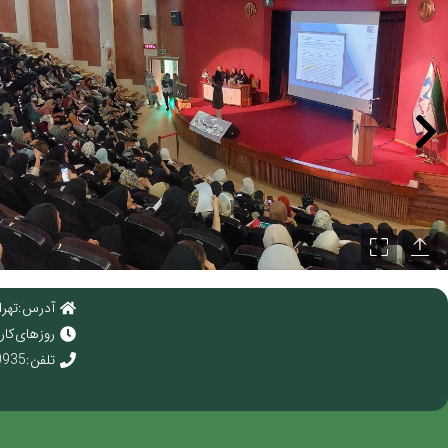
آدرس : تهرا
روز های کاری : 
تلفن : 02166920935