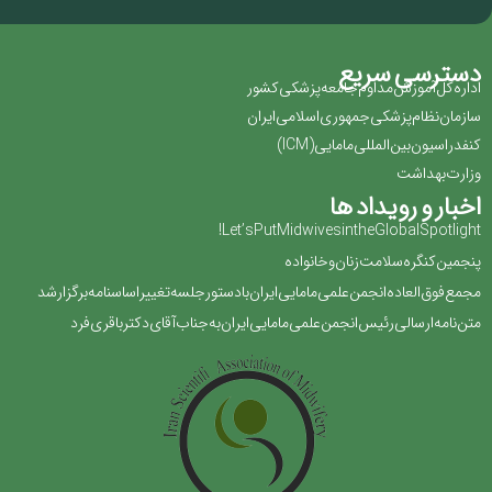
دسترسی سریع
اداره کل آموزش مداوم جامعه پزشکی کشور
سازمان نظام پزشکی جمهوری اسلامی ایران ‏
کنفدراسیون بین المللی مامایی(‏ICM‏)‏
وزارت بهداشت
اخبار و رویداد ها
Let’s Put Midwives in the Global Spotlight!
پنجمین کنگره سلامت زنان و خانواده
مجمع فوق العاده انجمن علمی مامایی ایران با دستور جلسه تغییر اساسنامه برگزار شد
متن نامه ارسالی رئیس انجمن علمی مامایی ایران به جناب آقای دکتر باقری فرد