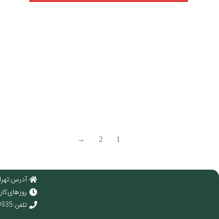
→
2
1
آدرس : تهرا
روز های کاری : 
تلفن : 02166920935