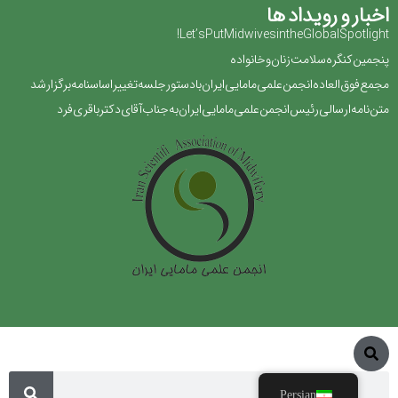
اخبار و رویداد ها
Let’s Put Midwives in the Global Spotlight!
پنجمین کنگره سلامت زنان و خانواده
مجمع فوق العاده انجمن علمی مامایی ایران با دستور جلسه تغییر اساسنامه برگزار شد
متن نامه ارسالی رئیس انجمن علمی مامایی ایران به جناب آقای دکتر باقری فرد
Persian