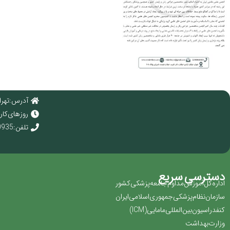
آدرس : تهرا
روز های کاری : 
تلفن : 02166920935
دسترسی سریع
اداره کل آموزش مداوم جامعه پزشکی کشور
سازمان نظام پزشکی جمهوری اسلامی ایران ‏
کنفدراسیون بین المللی مامایی(‏ICM‏)‏
وزارت بهداشت