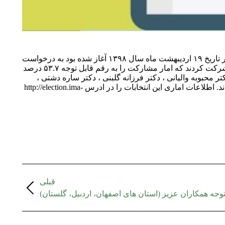
انتخابات انجمن علمی مامایی ایران در تاریخ ۱۹ اردیبهشت ماه ۱۳۹۸ برای اولین بار به صورت الکترونیک برگزار شد . این انتخابات که در تاریخ ۱۹ اردیبهشت ماه سال ۱۳۹۸ آغاز شده بود به درخواست
کمیته انتخابات با تمدید در ساعت ۲۳:۴۵ روز ۲۳ اردیبهشت خاتمه یافت . از مجموع ۱۰۶۹ نفر عضو ثبت نام شده ۵۷۴ نفر در انتخابات شرکت کردند که امار مشارکت را به رقم قابل توجه ۵۳.۷ درصد
ی ، دکتر محبوبه والیانی ، دکتر فرزانه گلبنی ، دکتر ساره دشتی ،
دکتر پیمانه شکراللهی، لیلا هادیپور جهرمی ، دکتر فرح بابایی . همچنین خانم فرحناز محمدی سعادت به عنوان بازرس انجمن انتخاب شدند. اطلاعات اماری این انتخابات را در ادرس http://election.ima-
قبلی
 توجه همکاران عزیز (استان هاى اصفهان، اردبیل، گلستان)