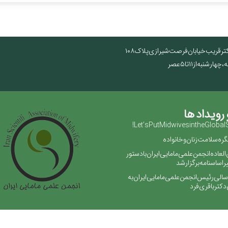
تر قریب خیابان فرصت شیرازی پلاک ۱۰۸
نبه از ۱۱ تا ۵ عصر
 رویداد ها
Let’s Put Midwives in the Global 
ره سلامت زنان و خانواده
لعاده انجمن علمی مامایی ایران با دستور
 اساسنامه برگزار شد
رسالی رئیس انجمن علمی مامایی ایران به
دکتر باقری فرد