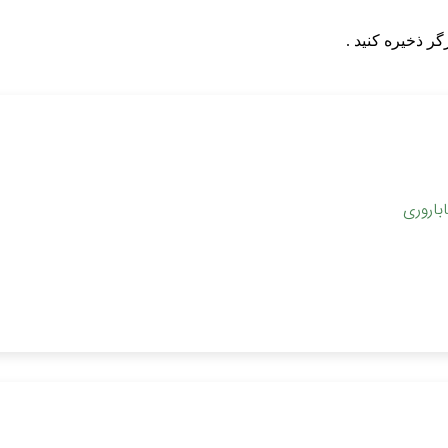
گر ذخیره کنید .
باروری