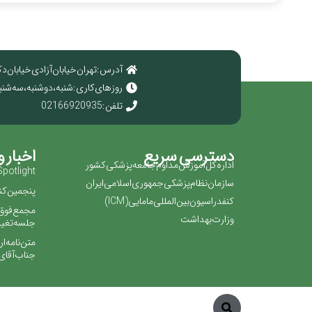
آدرس : تهران خیابان آزادی خیابان دک
روز های کاری : شنبه ، دوشنبه ، سه شنبه ، چهارش
تلفن : 02166920935
دسترسی سریع
اخبار و
اداره کل آموزش مداوم جامعه پزشکی کشور
Spotlight!
سازمان نظام پزشکی جمهوری اسلامی ایران ‏
پنجمین کنگ
کنفدراسیون بین المللی مامایی(‏ICM‏)‏
مجمع فوق ا
وزارت بهداشت
جلسه تغییر
متن نامه ا
جناب آقای 