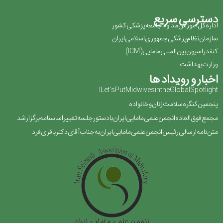
دسترسی سریع
اداره کل آموزش مداوم جامعه پزشکی کشور
سازمان نظام پزشکی جمهوری اسلامی ایران ‏
کنفدراسیون بین المللی مامایی(‏ICM‏)‏
وزارت بهداشت
اخبار و رویداد ها
Let’s Put Midwives in the Global Spotlight!
پنجمین کنگره سلامت زنان و خانواده
مجمع فوق العاده انجمن علمی مامایی ایران با دستور جلسه تغییر اساسنامه برگزار شد
متن نامه ارسالی رئیس انجمن علمی مامایی ایران به جناب آقای دکتر باقری فرد