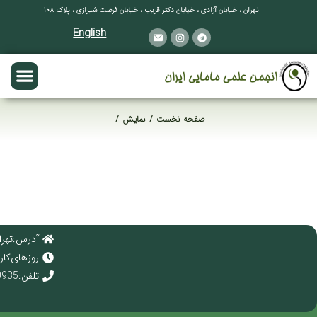
تهران ، خیابان آزادی ، خیابان دکتر قریب ، خیابان فرصت شیرازی ، پلاک ۱۰۸
English
صفحه نخست
نمایش
مکان شما:
آدرس : تهرا
روز های کاری : 
تلفن : 02166920935