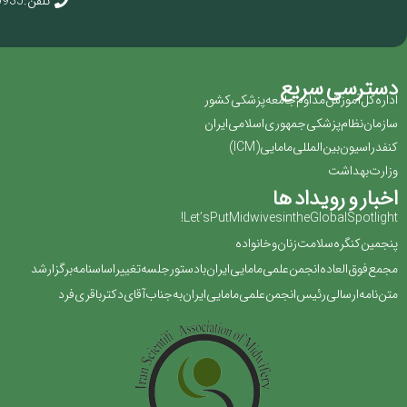
تلفن : 02166920935
دسترسی سریع
اداره کل آموزش مداوم جامعه پزشکی کشور
سازمان نظام پزشکی جمهوری اسلامی ایران ‏
کنفدراسیون بین المللی مامایی(‏ICM‏)‏
وزارت بهداشت
اخبار و رویداد ها
Let’s Put Midwives in the Global Spotlight!
پنجمین کنگره سلامت زنان و خانواده
مجمع فوق العاده انجمن علمی مامایی ایران با دستور جلسه تغییر اساسنامه برگزار شد
متن نامه ارسالی رئیس انجمن علمی مامایی ایران به جناب آقای دکتر باقری فرد