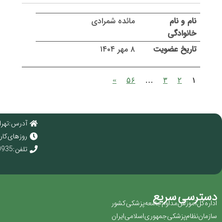
مائده شمرادی
۸ مهر ۱۴۰۴
»
۵۶
…
۳
۲
۱
آدرس : تهرا
روز های کاری : 
تلفن : 02166920935
دسترسی سریع
اداره کل آموزش مداوم جامعه پزشکی کشور
سازمان نظام پزشکی جمهوری اسلامی ایران ‏