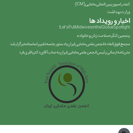
کنفدراسیون بین المللی مامایی(‏ICM‏)‏
وزارت بهداشت
اخبار و رویداد ها
Let’s Put Midwives in the Global Spotlight!
پنجمین کنگره سلامت زنان و خانواده
مجمع فوق العاده انجمن علمی مامایی ایران با دستور جلسه تغییر اساسنامه برگزار شد
متن نامه ارسالی رئیس انجمن علمی مامایی ایران به جناب آقای دکتر باقری فرد