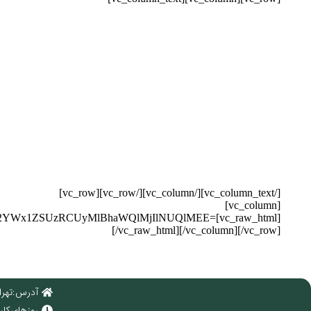
[/vc_column_text][/vc_column][/vc_row][vc_row]
[vc_column]
JjaF92YWx1ZSUzRCUyMlBhaWQlMjIlNUQlMEE=
[/vc_raw_html][/vc_column][/vc_row]
آدرس : تهرا
روز های کاری : 