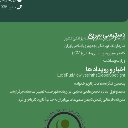
تلفن : 02166920935
دسترسی سریع
اداره کل آموزش مداوم جامعه پزشکی کشور
سازمان نظام پزشکی جمهوری اسلامی ایران ‏
کنفدراسیون بین المللی مامایی(‏ICM‏)‏
وزارت بهداشت
اخبار و رویداد ها
Let’s Put Midwives in the Global Spotlight!
پنجمین کنگره سلامت زنان و خانواده
مجمع فوق العاده انجمن علمی مامایی ایران با دستور جلسه تغییر اساسنامه برگزار شد
متن نامه ارسالی رئیس انجمن علمی مامایی ایران به جناب آقای دکتر باقری فرد