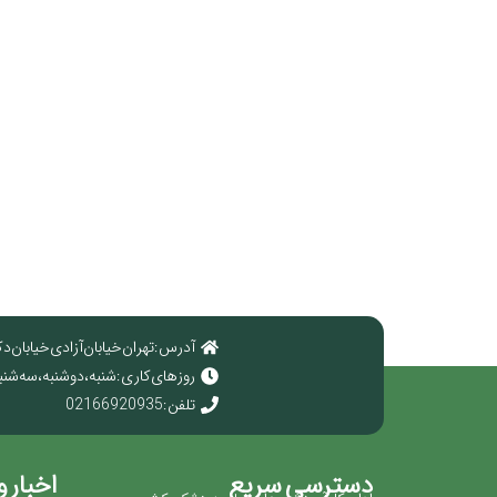
آدرس : تهران خیابان آزادی خیابان دک
روز های کاری : شنبه ، دوشنبه ، سه شنبه ، چهارش
تلفن : 02166920935
دسترسی سریع
اخبار و