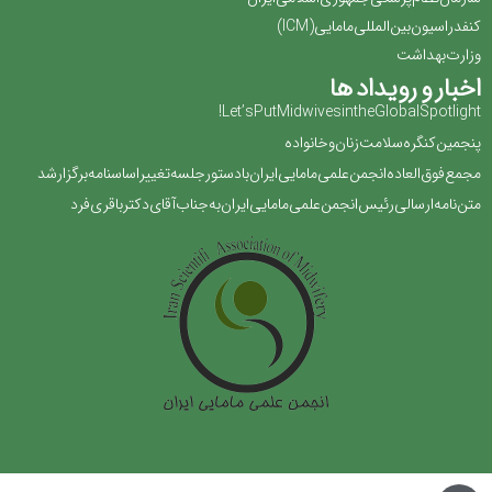
کنفدراسیون بین المللی مامایی(‏ICM‏)‏
وزارت بهداشت
اخبار و رویداد ها
Let’s Put Midwives in the Global Spotlight!
پنجمین کنگره سلامت زنان و خانواده
مجمع فوق العاده انجمن علمی مامایی ایران با دستور جلسه تغییر اساسنامه برگزار شد
متن نامه ارسالی رئیس انجمن علمی مامایی ایران به جناب آقای دکتر باقری فرد