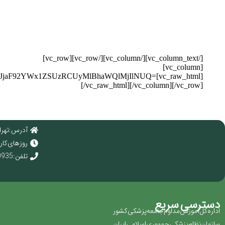
[/vc_column_text][/vc_column][/vc_row][vc_row]
[vc_column]
NlYXJjaF92YWx1ZSUzRCUyMlBhaWQlMjIlNUQ=
[/vc_raw_html][/vc_column][/vc_row]
آدرس : تهرا
روز های کاری : 
تلفن : 02166920935
دسترسی سریع
اداره کل آموزش مداوم جامعه پزشکی کشور
سازمان نظام پزشکی جمهوری اسلامی ایران ‏