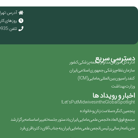
آدرس : تهرا
روز های کاری : 
تلفن : 02166920935
دسترسی سریع
اداره کل آموزش مداوم جامعه پزشکی کشور
سازمان نظام پزشکی جمهوری اسلامی ایران ‏
کنفدراسیون بین المللی مامایی(‏ICM‏)‏
وزارت بهداشت
اخبار و رویداد ها
Let’s Put Midwives in the Global Spotlight!
پنجمین کنگره سلامت زنان و خانواده
مجمع فوق العاده انجمن علمی مامایی ایران با دستور جلسه تغییر اساسنامه برگزار شد
متن نامه ارسالی رئیس انجمن علمی مامایی ایران به جناب آقای دکتر باقری فرد