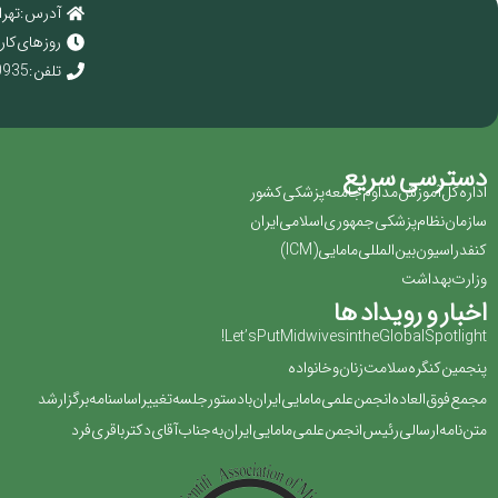
آدرس : تهرا
روز های کاری : 
تلفن : 02166920935
دسترسی سریع
اداره کل آموزش مداوم جامعه پزشکی کشور
سازمان نظام پزشکی جمهوری اسلامی ایران ‏
کنفدراسیون بین المللی مامایی(‏ICM‏)‏
وزارت بهداشت
اخبار و رویداد ها
Let’s Put Midwives in the Global Spotlight!
پنجمین کنگره سلامت زنان و خانواده
مجمع فوق العاده انجمن علمی مامایی ایران با دستور جلسه تغییر اساسنامه برگزار شد
متن نامه ارسالی رئیس انجمن علمی مامایی ایران به جناب آقای دکتر باقری فرد