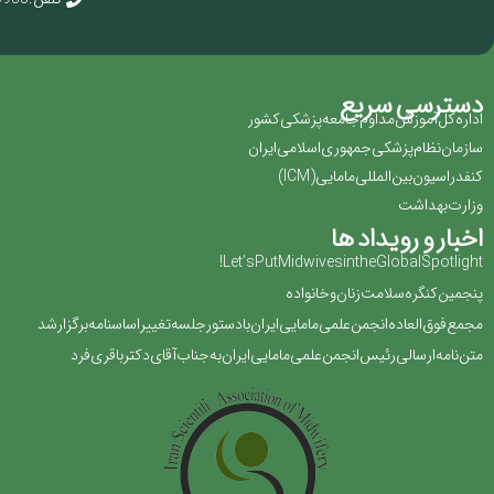
دسترسی سریع
اداره کل آموزش مداوم جامعه پزشکی کشور
سازمان نظام پزشکی جمهوری اسلامی ایران ‏
کنفدراسیون بین المللی مامایی(‏ICM‏)‏
وزارت بهداشت
اخبار و رویداد ها
Let’s Put Midwives in the Global Spotlight!
پنجمین کنگره سلامت زنان و خانواده
مجمع فوق العاده انجمن علمی مامایی ایران با دستور جلسه تغییر اساسنامه برگزار شد
متن نامه ارسالی رئیس انجمن علمی مامایی ایران به جناب آقای دکتر باقری فرد