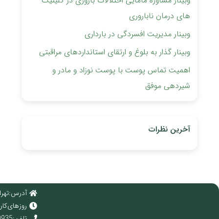
وبینار مشاوره مامایی اختلالات باروری ‏در کلینیک
های درمان ناباروری
وبینار مدیریت افسردگی در بارداری
وبینار گذار به بلوغ و ارتقای استانداردهای مراقبتی
اهمیت تماس پوست با پوست نوزاد و مادر و
شیردهی موفق
آخرین نظرات
آدرس : تهرا
روز های کاری : 
تلفن : 02166920935