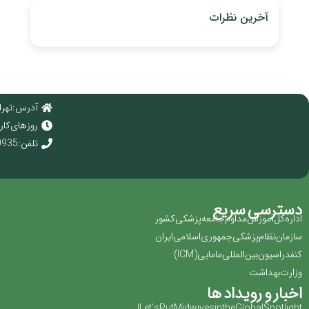
آخرین نظرات
آدرس : تهرا
روز های کاری : 
تلفن : 02166920935
دسترسی سریع
اداره کل آموزش مداوم جامعه پزشکی کشور
سازمان نظام پزشکی جمهوری اسلامی ایران ‏
کنفدراسیون بین المللی مامایی(‏ICM‏)‏
وزارت بهداشت
اخبار و رویداد ها
Let’s Put Midwives in the Global Spotlight!