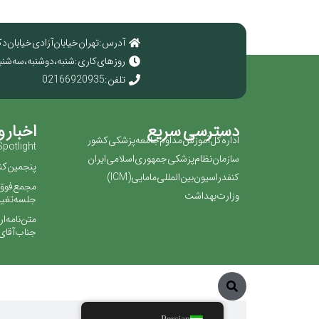
آدرس : تهران خیابان آزادی خیابان دک
روز های کاری : شنبه ، دوشنبه ، سه شنبه ، چهارش
تلفن : 02166920935
دسترسی سریع
اخبار و
اداره کل آموزش مداوم جامعه پزشکی کشور
Spotlight!
سازمان نظام پزشکی جمهوری اسلامی ایران ‏
پنجمین کنگ
کنفدراسیون بین المللی مامایی(‏ICM‏)‏
مجمع فوق ا
وزارت بهداشت
جلسه تغییر
متن نامه ا
جناب آقای 