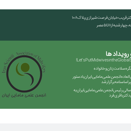
تر قریب خیابان فرصت شیرازی پلاک ۱۰۸
نبه از ۱۱ تا ۵ عصر
 رویداد ها
Let’s Put Midwives in the Global 
ره سلامت زنان و خانواده
لعاده انجمن علمی مامایی ایران با دستور
 اساسنامه برگزار شد
رسالی رئیس انجمن علمی مامایی ایران به
دکتر باقری فرد