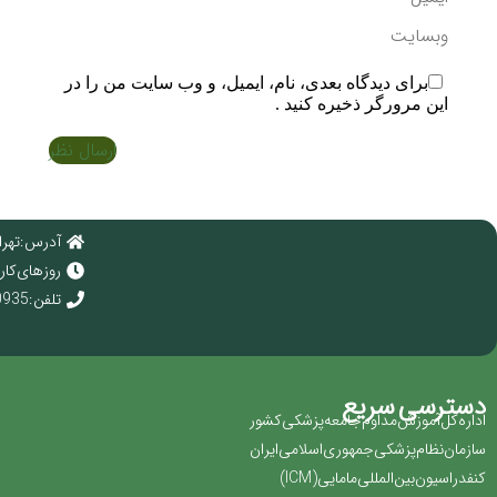
وبسایت
برای دیدگاه بعدی، نام، ایمیل، و وب سایت من را در
این مرورگر ذخیره کنید .
ارسال نظر
آدرس : تهرا
روز های کاری : 
تلفن : 02166920935
دسترسی سریع
اداره کل آموزش مداوم جامعه پزشکی کشور
سازمان نظام پزشکی جمهوری اسلامی ایران ‏
کنفدراسیون بین المللی مامایی(‏ICM‏)‏