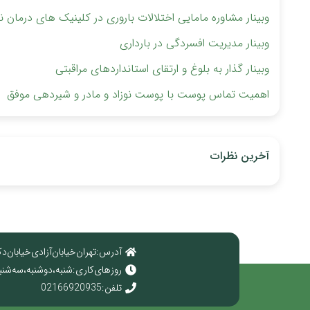
وبینار مشاوره مامایی اختلالات باروری ‏در کلینیک های درمان نا
وبینار مدیریت افسردگی در بارداری
وبینار گذار به بلوغ و ارتقای استانداردهای مراقبتی
اهمیت تماس پوست با پوست نوزاد و مادر و شیردهی موفق
آخرین نظرات
آدرس : تهران خیابان آزادی خیابان دک
روز های کاری : شنبه ، دوشنبه ، سه شنبه ، چهارش
تلفن : 02166920935