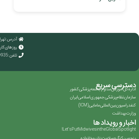
آدرس : تهرا
روز های کاری : 
تلفن : 02166920935
دسترسی سریع
اداره کل آموزش مداوم جامعه پزشکی کشور
سازمان نظام پزشکی جمهوری اسلامی ایران ‏
کنفدراسیون بین المللی مامایی(‏ICM‏)‏
وزارت بهداشت
اخبار و رویداد ها
Let’s Put Midwives in the Global Spotlight!
پنجمین کنگره سلامت زنان و خانواده