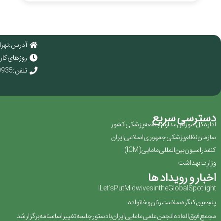
آدرس : تهرا
روز های کاری : 
تلفن : 02166920935
دسترسی سریع
اداره کل آموزش مداوم جامعه پزشکی کشور
سازمان نظام پزشکی جمهوری اسلامی ایران ‏
کنفدراسیون بین المللی مامایی(‏ICM‏)‏
وزارت بهداشت
اخبار و رویداد ها
Let’s Put Midwives in the Global Spotlight!
پنجمین کنگره سلامت زنان و خانواده
مجمع فوق العاده انجمن علمی مامایی ایران با دستور جلسه تغییر اساسنامه برگزار شد