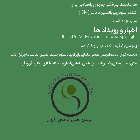
سازمان نظام پزشکی جمهوری اسلامی ایران ‏
کنفدراسیون بین المللی مامایی(‏ICM‏)‏
وزارت بهداشت
اخبار و رویداد ها
Let’s Put Midwives in the Global Spotlight!
پنجمین کنگره سلامت زنان و خانواده
مجمع فوق العاده انجمن علمی مامایی ایران با دستور جلسه تغییر اساسنامه برگزار شد
متن نامه ارسالی رئیس انجمن علمی مامایی ایران به جناب آقای دکتر باقری فرد