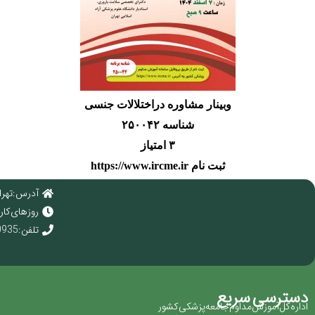
وبینار مشاوره دراختلالات جنسی
شناسه ۲۵۰۰۴۲
۳ امتیاز
ثبت نام
https://www.ircme.ir
آدرس : تهرا
روز های کاری : 
تلفن : 02166920935
دسترسی سریع
اداره کل آموزش مداوم جامعه پزشکی کشور