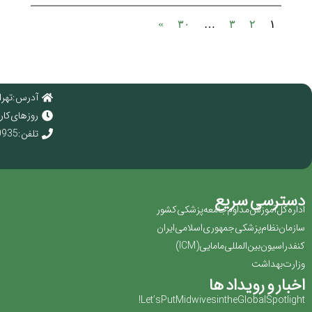
»
۳۰
…
۳
۲
۱
آدرس : تهرا
روز های کاری : 
تلفن : 02166920935
دسترسی سریع
اداره کل آموزش مداوم جامعه پزشکی کشور
سازمان نظام پزشکی جمهوری اسلامی ایران ‏
کنفدراسیون بین المللی مامایی(‏ICM‏)‏
وزارت بهداشت
اخبار و رویداد ها
Let’s Put Midwives in the Global Spotlight!