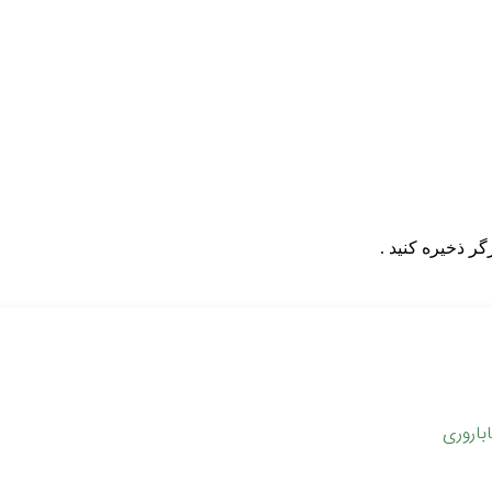
گر ذخیره کنید .
باروری