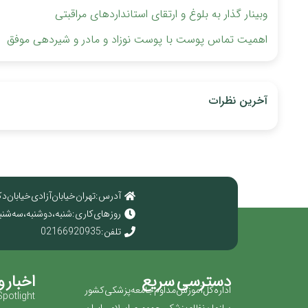
وبینار گذار به بلوغ و ارتقای استانداردهای مراقبتی
اهمیت تماس پوست با پوست نوزاد و مادر و شیردهی موفق
آخرین نظرات
آدرس : تهران خیابان آزادی خیابان دک
روز های کاری : شنبه ، دوشنبه ، سه شنبه ، چهارش
تلفن : 02166920935
دسترسی سریع
اخبار و
اداره کل آموزش مداوم جامعه پزشکی کشور
Spotlight!