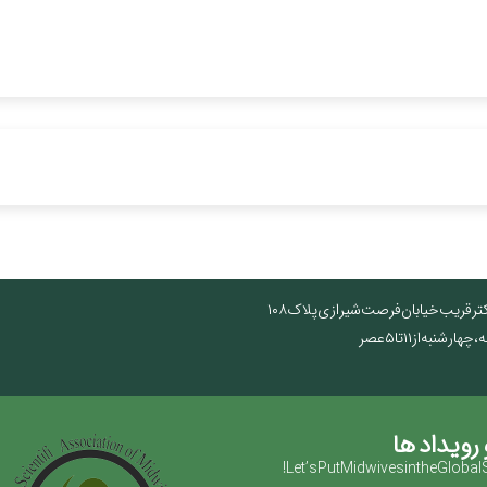
تر قریب خیابان فرصت شیرازی پلاک ۱۰۸
نبه از ۱۱ تا ۵ عصر
 رویداد ها
Let’s Put Midwives in the Global 