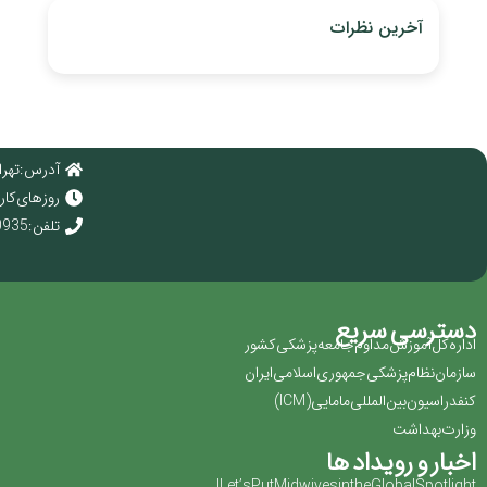
آخرین نظرات
آدرس : تهرا
روز های کاری : 
تلفن : 02166920935
دسترسی سریع
اداره کل آموزش مداوم جامعه پزشکی کشور
سازمان نظام پزشکی جمهوری اسلامی ایران ‏
کنفدراسیون بین المللی مامایی(‏ICM‏)‏
وزارت بهداشت
اخبار و رویداد ها
Let’s Put Midwives in the Global Spotlight!