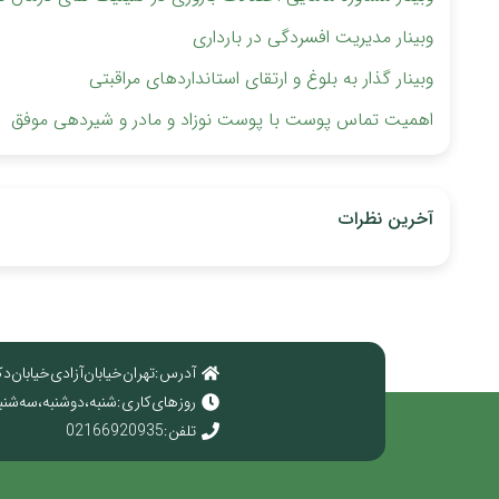
وبینار مدیریت افسردگی در بارداری
وبینار گذار به بلوغ و ارتقای استانداردهای مراقبتی
اهمیت تماس پوست با پوست نوزاد و مادر و شیردهی موفق
آخرین نظرات
آدرس : تهران خیابان آزادی خیابان دک
روز های کاری : شنبه ، دوشنبه ، سه شنبه ، چهارش
تلفن : 02166920935