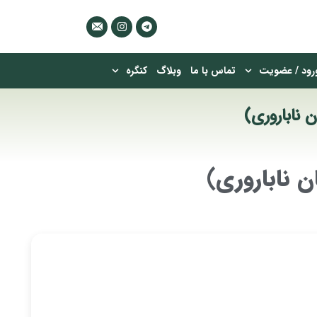
رود / عضویت
تماس با ما
وبلاگ
کنگره
 ناباروری)
ن ناباروری)